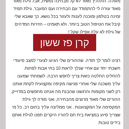
מעולה. התהליך מאוד לא קל מבחינה נפשית, אבל גילת מאוד
מאוד עזרה לי להתמודד עם הבחירה ועם המעבר. גילת תמיד
זמינה בטלפון ומוכנה לענות ולעזור בכל נושא. כך שאבא שלי
קיבל את הטיפול הטוב ביותר. ולא תאמינו – הזירות המדהים
של גילת לא עלה אפילו שקל !
קרן פז ששון
רצינו לומר לך תודה. שההורים שלי הגיעו לצערי למצב סיעודי
חשבתי יחד עם אחיי שנלך לראות 10 בתי אבות לפחות.
להחליט החלטה כזאת צריך לחפש הרבה. לשמחתי שמענו
עליך משכנה שלי ואחרי פגישה מקיפה ומקצועית לקחת אותנו
רק לשני מקומות והרגשנו שהבנת מה אנחנו מחפשים במדוייק.
ההורים שלי מאוד מרוצים מהבחירה, ואני מודה לך גילת
המקסימה על המקצוענות . אני ממליצה עליך בחום רב. כל מי
שצריך סיוע במציאת בית חם להוריו היקרים תפנו לגילת ואתם
בידים טובות