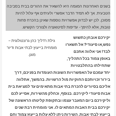
בשנים האחרונות המגמה היא להשאיר את ההורים בבית בסביבה
הטבעית. אך לא תמיד הדבר אפשרי ולעיתים אף עלול להיות
מסוכן. לכן יש לבדוק אפשרויות נוספות שאינן בהכרח פחות
טובות, אלא להיפך- עדיפות לסיטואציה ולצורכי הקשיש.
יקירכם אובחן כתשוש
גילת רדליך כהן גרונטולוגית –
נפש,או סיעודי? אל תשארו
מומחית בייעוץ לבתי אבות ודיור
לבד! אני אלווה אתכם
מוגן.
באופן צמוד בכל התהליך,
שתחילתו בהתלבטויות
יחד עמכם על האפשרויות השונות העומדות בפניכם, דרך
בירור זכויותכם החוקיות מול הרשויות. בהמשך, אתלווה
אליכם בסיורים להכרת בתי אבות מתאימים עד למציאת בית
אבות סיעודי ליקירכם. בנוסף, וכחלק מהשירות, אסייע לכם
וליקירכם ביום המעבר עצמו ובתקופת קליטתו הראשונה של
יקירכם בבית האבות המתאים לו. אני מומחית רבת שנים
בייעוץ לבתי אבות. השירות ניתן ללא עלות בייעוץ צמוד וחם