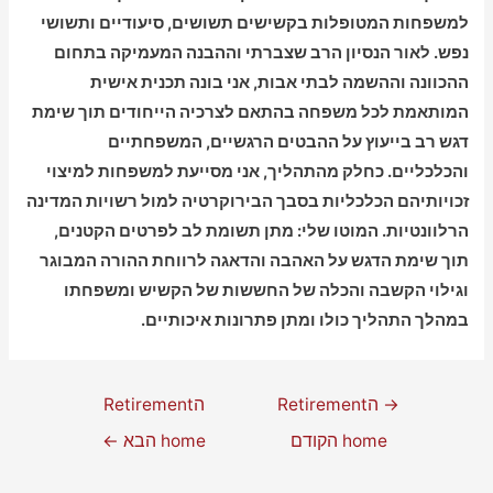
למשפחות המטופלות בקשישים תשושים, סיעודיים ותשושי
נפש. לאור הנסיון הרב שצברתי וההבנה המעמיקה בתחום
ההכוונה וההשמה לבתי אבות, אני בונה תכנית אישית
המותאמת לכל משפחה בהתאם לצרכיה הייחודים תוך שימת
דגש רב בייעוץ על ההבטים הרגשיים, המשפחתיים
והכלכליים. כחלק מהתהליך, אני מסייעת למשפחות למיצוי
זכויותיהם הכלכליות בסבך הבירוקרטיה למול רשויות המדינה
הרלוונטיות. המוטו שלי: מתן תשומת לב לפרטים הקטנים,
תוך שימת הדגש על האהבה והדאגה לרווחת ההורה המבוגר
וגילוי הקשבה והכלה של החששות של הקשיש ומשפחתו
במהלך התהליך כולו ומתן פתרונות איכותיים.
→
הRetirement
הRetirement
home הקודם
home הבא
←